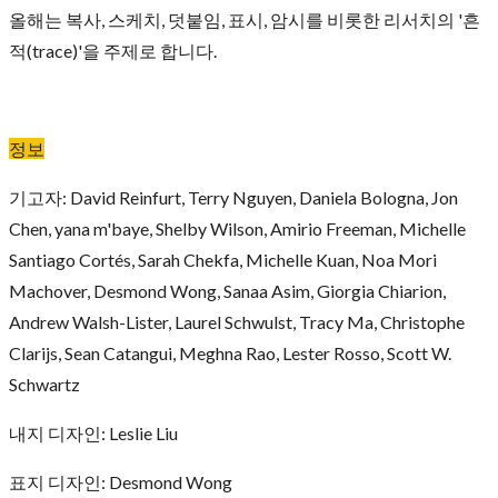
올해는 복사, 스케치, 덧붙임, 표시, 암시를 비롯한 리서치의 '흔
적(trace)'을 주제로 합니다.
정보
기고자: David Reinfurt, Terry Nguyen, Daniela Bologna, Jon
Chen, yana m'baye, Shelby Wilson, Amirio Freeman, Michelle
Santiago Cortés, Sarah Chekfa, Michelle Kuan, Noa Mori
Machover, Desmond Wong, Sanaa Asim, Giorgia Chiarion,
Andrew Walsh-Lister, Laurel Schwulst, Tracy Ma, Christophe
Clarijs, Sean Catangui, Meghna Rao, Lester Rosso, Scott W.
Schwartz
내지 디자인: Leslie Liu
표지 디자인: Desmond Wong