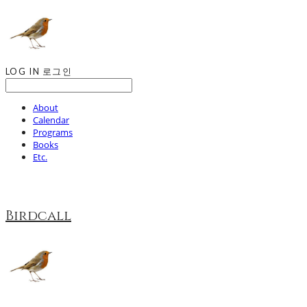
LOG IN
로그인
About
Calendar
Programs
Books
Etc.
Birdcall