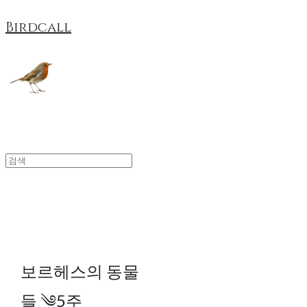
Birdcall
보르헤스의 동물
들 ༄5주