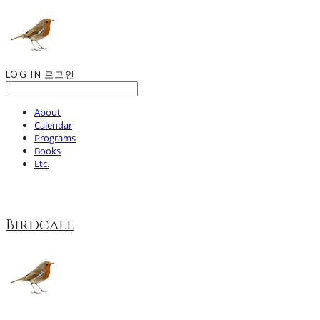
LOG IN
로그인
About
Calendar
Programs
Books
Etc.
Birdcall