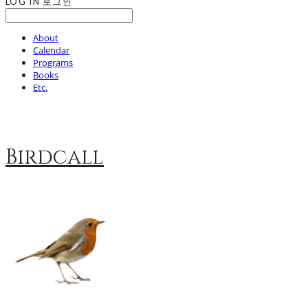
LOG IN
로그인
About
Calendar
Programs
Books
Etc.
Birdcall