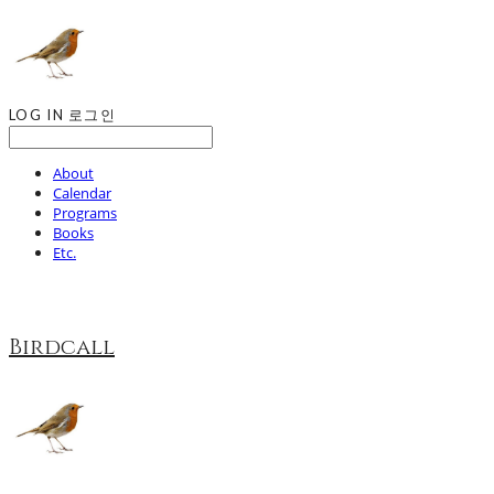
LOG IN
로그인
About
Calendar
Programs
Books
Etc.
Birdcall